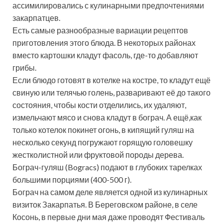
ассимилировались с кулинарными предпочтениями
закарпатцев.
Есть самые разнообразные вариации рецептов
приготовления этого блюда. В некоторых районах
вместо картошки кладут фасоль, где-то добавляют
грибы.
Если блюдо готовят в котелке на костре, то кладут ещё
свиную или телячью голень, разваривают её до такого
состояния, чтобы кости отделились, их удаляют,
измельчают мясо и снова кладут в бограч. А ещё,как
только котелок покинет огонь, в кипящий гуляш на
несколько секунд погружают горящую головешку
жестколистной или фруктовой породы дерева.
Бограч-гуляш (Bogracs) подают в глубоких тарелках
большими порциями (400-500 г).
Бограч на самом деле является одной из кулинарных
визиток Закарпатья. В Береговском районе, в селе
Косонь, в первые дни мая даже проводят Фестиваль