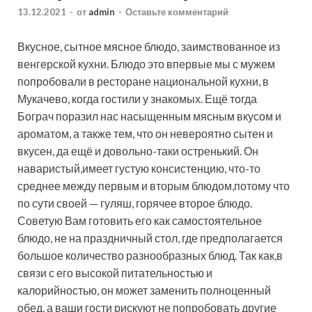
13.12.2021
-
от
admin
-
Оставьте комментарий
Вкусное, сытное мясное блюдо, заимствованное из
венгерской кухни. Блюдо это впервые мы с мужем
попробовали в ресторане национальной кухни, в
Мукачево, когда гостили у знакомых. Ещё тогда
Бограч поразил нас насыщенным мясным вкусом и
ароматом, а также тем, что он невероятно сытен и
вкусен, да ещё и довольно-таки остренький. Он
наваристый,имеет густую консистенцию, что-то
среднее между первым и вторым блюдом,потому что
по сути своей — гуляш, горячее второе блюдо.
Советую Вам готовить его как самостоятельное
блюдо, не на праздничный стол, где предполагается
большое количество разнообразных блюд. Так как,в
связи с его высокой питательностью и
калорийностью, он может заменить полноценный
обед, а ваши гости рискуют не попробовать другие