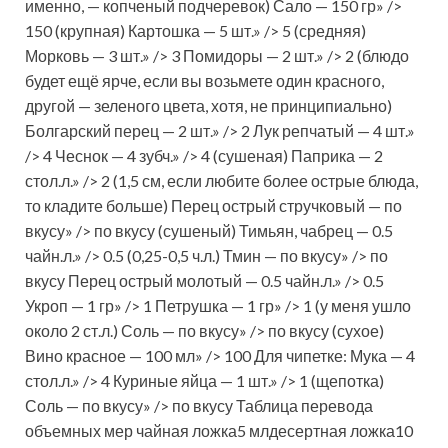
именно, — копченый подчеревок) Сало — 150 гр» />
150 (крупная) Картошка — 5 шт.» /> 5 (средняя)
Морковь — 3 шт.» /> 3 Помидоры — 2 шт.» /> 2 (блюдо
будет ещё ярче, если вы возьмете один красного,
другой — зеленого цвета, хотя, не принципиально)
Болгарский перец — 2 шт.» /> 2 Лук репчатый — 4 шт.»
/> 4 Чеснок — 4 зубч.» /> 4 (сушеная) Паприка — 2
стол.л.» /> 2 (1,5 см, если любите более острые блюда,
то кладите больше) Перец острый стручковый — по
вкусу» /> по вкусу (сушеный) Тимьян, чабрец — 0.5
чайн.л.» /> 0.5 (0,25-0,5 ч.л.) Тмин — по вкусу» /> по
вкусу Перец острый молотый — 0.5 чайн.л.» /> 0.5
Укроп — 1 гр» /> 1 Петрушка — 1 гр» /> 1 (у меня ушло
около 2 ст.л.) Соль — по вкусу» /> по вкусу (сухое)
Вино красное — 100 мл» /> 100 Для чипетке: Мука — 4
стол.л.» /> 4 Куриные яйца — 1 шт.» /> 1 (щепотка)
Соль — по вкусу» /> по вкусу Таблица перевода
объемных мер чайная ложка5 млдесертная ложка10