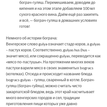
бограч-гуляш. Перемешиваем, доводим до
кипения и на этом этапе добавляем 100 мл
сухого красного вина. Даём ещё раз закипеть
и всё, — бограч-гуляш в домашних условиях
готов!
Немного об истории бограча:
Венгерское слово gulya означает стадо коров, а gulyas
– пастух коров. Соответственно, gulyas hus (hus –
значит мясо), или сокращенно gulyas, переводится как
«мясо по-пастушьи». На протяжении многих веков
пастухи варили мясо в своих знаменитых bogracs
(котелках). Отсюда и происходит название блюда
bogracs gulyas – гуляш, сваренный в котле. Бограч-
гуляш (бограч-гуйяш), можно считать чисто
закарпатской блюдом, ведь этот край насчитывает
много венгерских городов и сел, традиции
приготовления пищи которых уже давно