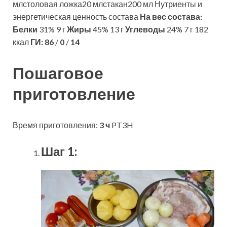
млстоловая ложка20 млстакан200 мл Нутриенты и
энергетическая ценность состава
На вес состава:
Белки
31% 9 г
Жиры
45% 13 г
Углеводы
24% 7 г 182
ккал
ГИ:
86
/
0
/
14
Пошаговое
приготовление
Время приготовления:
3 ч
PT3H
Шаг 1: