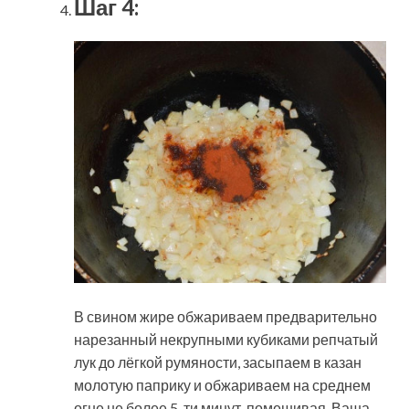
Шаг 4:
В свином жире обжариваем предварительно
нарезанный некрупными кубиками репчатый
лук до лёгкой румяности, засыпаем в казан
молотую паприку и обжариваем на среднем
огне не более 5-ти минут, помешивая. Ваша