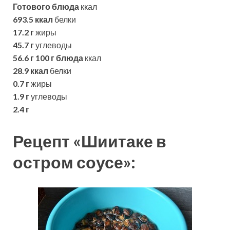
Готового блюда
ккал
693.5 ккал
белки
17.2 г
жиры
45.7 г
углеводы
56.6 г
100 г блюда
ккал
28.9 ккал
белки
0.7 г
жиры
1.9 г
углеводы
2.4 г
Рецепт «Шиитаке в
остром соусе»: