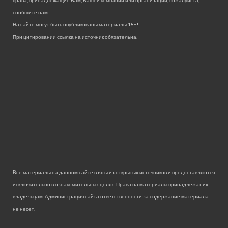
права, принадлежащие Вам, Вашей компании или организации, пожалуйста,
сообщите нам.
На сайте могут быть опубликованы материалы 18+!
При цитировании ссылка на источник обязательна.
Все материалы на данном сайте взяты из открытых источников и предоставляются
исключительно в ознакомительных целях. Права на материалы принадлежат их
владельцам. Администрация сайта ответственности за содержание материала
не несет.