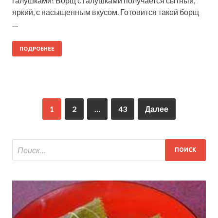
галушками! Борщ с галушками получается сытный,
яркий, с насыщенным вкусом. Готовится такой борщ
…
ПОДРОБНЕЕ
1
2
…
43
Далее