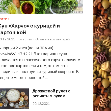
ОССИЯ
Суп «Харчо» с курицей и
картошкой
0.12.2021
-
от
admin
-
Оставьте комментарий
 порции 2 часа (ваши 30 мин)
ve4kaSV 17.12.21 Этот вариант супа
тличается от классического харчо наличием
 составе картофеля и тем, что вместо
овядины используется куриный окорочок. В
ецепте много пряностей …
Дрожжевой рулет с
репчатым луком
20.12.2021