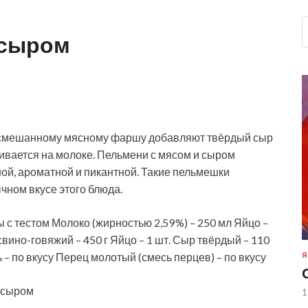
 сыром
 к смешанному мясному фаршу добавляют твёрдый сыр
шивается на молоке. Пельмени с мясом и сыром
ной,
ароматной и пикантной. Такие пельмешки
чном вкусе этого блюда.
ы с тестом Молоко (жирностью 2,59 %) – 250 мл Яйцо –
 свино-говяжий – 450 г Яйцо – 1 шт. Сыр твёрдый – 110
ь – по вкусу Перец молотый (смесь перцев) – по вкусу
Я
 сыром
1