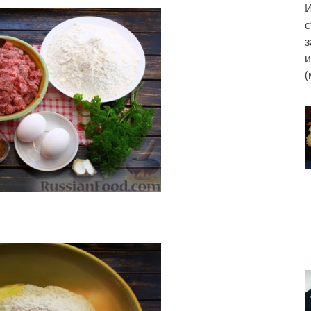
И
с
з
и
(