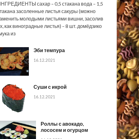
НГРЕДИЕНТЫ сахар – 0,5 стакана вода – 1,5
такана засоленные листья сакуры (можно
аменить молодыми листьями вишни, засолив
х, как виноградные листья) – 8 шт. домёдзико
мука из
Эби темпура
16.12.2021
Суши с икрой
16.12.2021
Роллы с авокадо,
лососем и огурцом