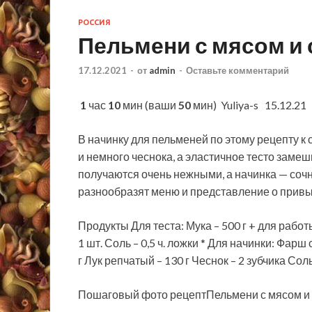
РОССИЯ
Пельмени с мясом и
17.12.2021
-
от
admin
-
Оставьте комментарий
1
час
10
мин (ваши
50
мин)
Yuliya-s 15.12.21
В начинку для пельменей по этому рецепту
и немного чеснока, а эластичное тесто заме
получаются очень нежными, а начинка — соч
разнообразят меню и представление о привы
Продукты Для теста: Мука – 500 г + для работ
1 шт. Соль – 0,5 ч. ложки * Для начинки: Фарш
г Лук репчатый – 130 г Чеснок – 2 зубчика Сол
Пошаговый фото рецептПельмени с мясом и