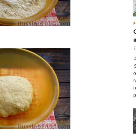
Р
2
4
S
о
в
г
р