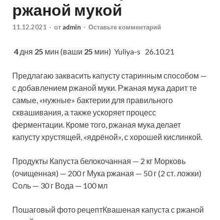
ржаной мукой
11.12.2021
-
от
admin
-
Оставьте комментарий
4
дня
25
мин (ваши
25
мин)
Yuliya-s 26.10.21
Предлагаю заквасить капусту старинным способом —
с добавлением ржаной муки. Ржаная мука дарит те
самые, «нужные» бактерии для правильного
сквашивания, а также ускоряет процесс
ферментации. Кроме того, ржаная мука делает
капусту хрустящей, «ядрёной», с хорошей кислинкой.
Продукты Капуста белокочанная — 2 кг Морковь
(очищенная) — 200 г Мука ржаная — 50 г (2 ст. ложки)
Соль — 30 г Вода — 100 мл
Пошаговый фото рецептКвашеная капуста с ржаной