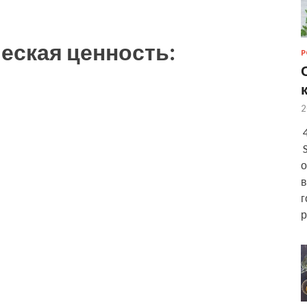
еская ценность:
Р
2
4
S
о
в
г
р