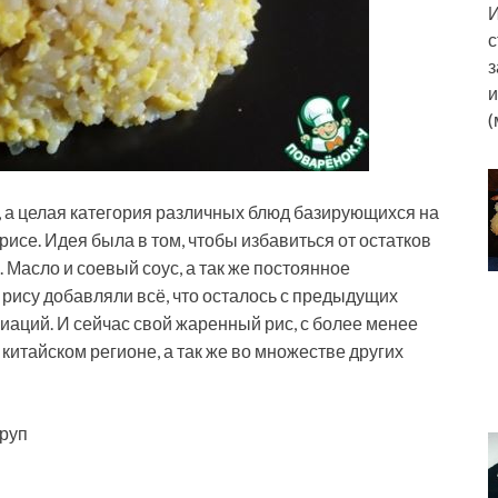
И
с
з
и
(
о, а целая категория различных блюд базирующихся на
исе. Идея была в том, чтобы избавиться от остатков
 Масло и соевый соус, а так же постоянное
рису добавляли всё, что осталось с предыдущих
иаций. И сейчас свой жаренный рис, с более менее
китайском регионе, а так же во множестве других
круп