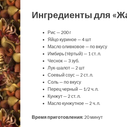
Ингредиенты для «Жа
Рис — 200 г
Яйцо куриное — 4 шт
Масло оливковое — по вкусу
Имбирь (тёртый) — 1 ст. л.
Чеснок — 3 зуб.
Лук-шалот — 2 шт
Соевый соус — 2 ст. л.
Соль — по вкусу
Перец черный — 1/2 ч. л.
Кунжут — 2 ст. л.
Масло кунжутное — 2 ч. л.
Время приготовления:
20 минут