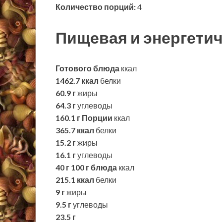
Количество порций:
4
Пищевая и энергетич
Готового блюда
ккал
1462.7 ккал
белки
60.9 г
жиры
64.3 г
углеводы
160.1 г
Порции
ккал
365.7 ккал
белки
15.2 г
жиры
16.1 г
углеводы
40 г
100 г блюда
ккал
215.1 ккал
белки
9 г
жиры
9.5 г
углеводы
23.5 г