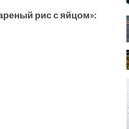
реный рис с яйцом»: