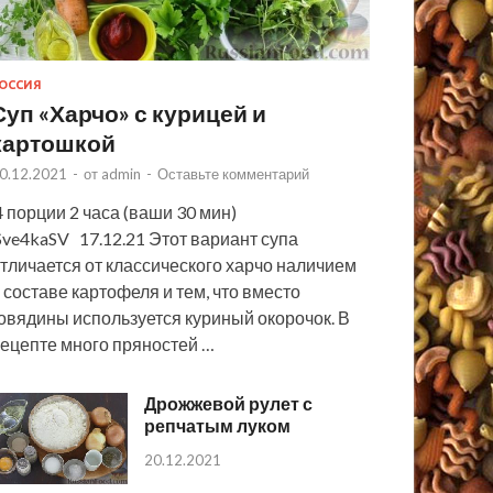
ОССИЯ
Суп «Харчо» с курицей и
картошкой
0.12.2021
-
от
admin
-
Оставьте комментарий
 порции 2 часа (ваши 30 мин)
ve4kaSV 17.12.21 Этот вариант супа
тличается от классического харчо наличием
 составе картофеля и тем, что вместо
овядины используется куриный окорочок. В
ецепте много пряностей …
Дрожжевой рулет с
репчатым луком
20.12.2021