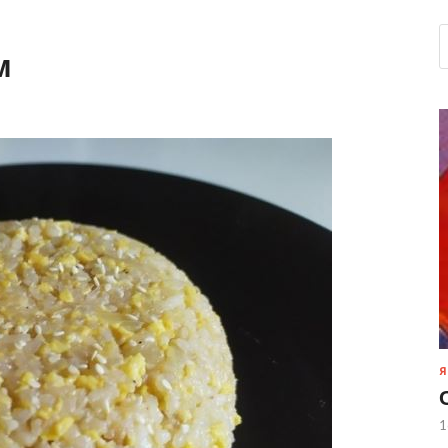
м
Я
1