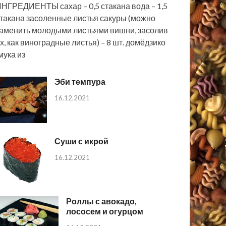
НГРЕДИЕНТЫ сахар – 0,5 стакана вода – 1,5
такана засоленные листья сакуры (можно
аменить молодыми листьями вишни, засолив
х, как виноградные листья) – 8 шт. домёдзико
мука из
Эби темпура
16.12.2021
Суши с икрой
16.12.2021
Роллы с авокадо,
лососем и огурцом