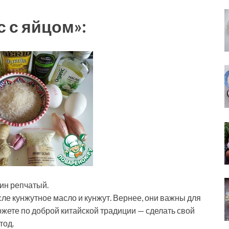
 с яйцом»:
ин репчатый.
ле кунжутное масло и кунжут. Вернее, они важны для
ожете по доброй китайской традиции — сделать свой
тод.