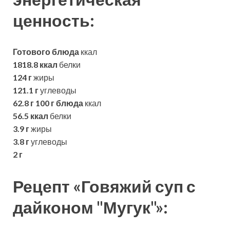
ценность:
Готового блюда
ккал
1818.8 ккал
белки
124 г
жиры
121.1 г
углеводы
62.8 г
100 г блюда
ккал
56.5 ккал
белки
3.9 г
жиры
3.8 г
углеводы
2 г
Рецепт «Говяжий суп с
дайконом "Мугук"»: