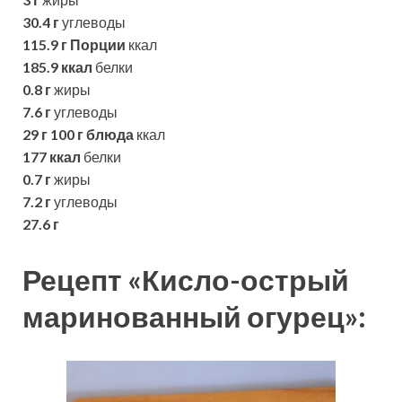
30.4 г
углеводы
115.9 г
Порции
ккал
185.9 ккал
белки
0.8 г
жиры
7.6 г
углеводы
29 г
100 г блюда
ккал
177 ккал
белки
0.7 г
жиры
7.2 г
углеводы
27.6 г
Рецепт «Кисло-острый
маринованный огурец»: