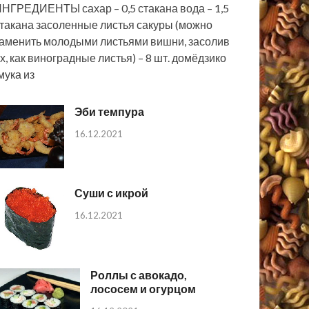
НГРЕДИЕНТЫ сахар – 0,5 стакана вода – 1,5
такана засоленные листья сакуры (можно
аменить молодыми листьями вишни, засолив
х, как виноградные листья) – 8 шт. домёдзико
мука из
Эби темпура
16.12.2021
Суши с икрой
16.12.2021
Роллы с авокадо,
лососем и огурцом