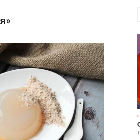
я»
Я
1