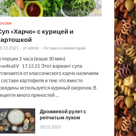
ОССИЯ
Суп «Харчо» с курицей и
картошкой
0.12.2021
-
от
admin
-
Оставьте комментарий
 порции 2 часа (ваши 30 мин)
ve4kaSV 17.12.21 Этот вариант супа
тличается от классического харчо наличием
 составе картофеля и тем, что вместо
овядины используется куриный окорочок. В
ецепте много пряностей …
Дрожжевой рулет с
репчатым луком
20.12.2021