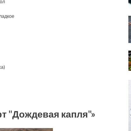
тол
Сладкое
ха)
рт "Дождевая капля"»