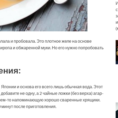
И
с
з
и
(
лала и пробовала. Это плотное желе на основе
иропа и обжаренной муки. Но его нужно попробовать
ения:
 Японии и основа его всего лишь обычная вода. Этот
 добавите не одну, а 2 чайные ложки (без верха) агар-
у, чем-то напоминающую хорошо сваренные хрящики.
0 минут после приготовления.