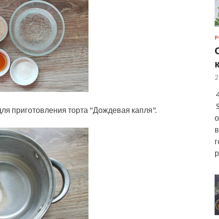
Р
2
4
S
ля приготовления торта "Дождевая капля".
о
в
г
р