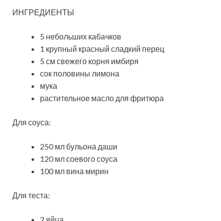
ИНГРЕДИЕНТЫ
5 небольших кабачков
1 крупный красный сладкий перец
5 см свежего корня имбиря
сок половины лимона
мука
растительное масло для фритюра
Для соуса:
250 мл бульона даши
120 мл соевого соуса
100 мл вина мирин
Для теста:
2 яйца