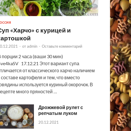
ОССИЯ
Суп «Харчо» с курицей и
картошкой
0.12.2021
-
от
admin
-
Оставьте комментарий
 порции 2 часа (ваши 30 мин)
ve4kaSV 17.12.21 Этот вариант супа
тличается от классического харчо наличием
 составе картофеля и тем, что вместо
овядины используется куриный окорочок. В
ецепте много пряностей …
Дрожжевой рулет с
репчатым луком
20.12.2021