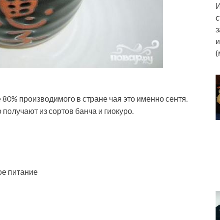
И
с
з
и
(
80% производимого в стране чая это именно сентя.
получают из сортов банча и гиокуро.
ое питание