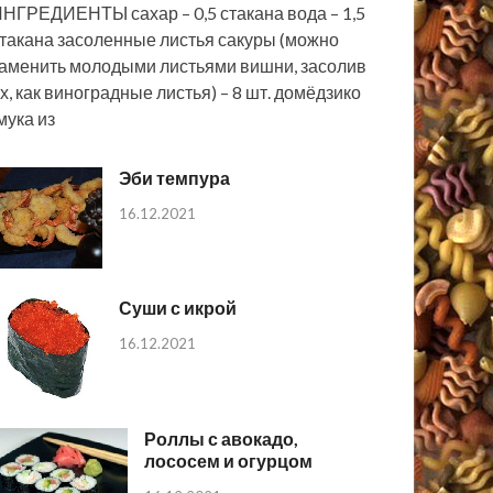
НГРЕДИЕНТЫ сахар – 0,5 стакана вода – 1,5
такана засоленные листья сакуры (можно
аменить молодыми листьями вишни, засолив
х, как виноградные листья) – 8 шт. домёдзико
мука из
Эби темпура
16.12.2021
Суши с икрой
16.12.2021
Роллы с авокадо,
лососем и огурцом