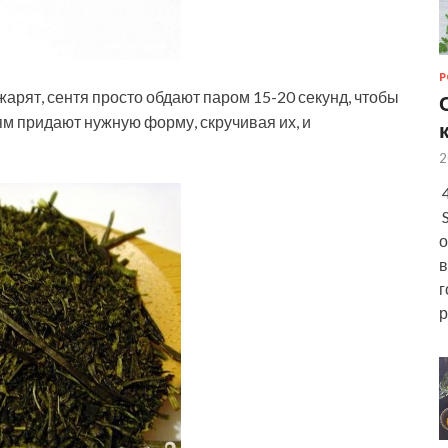
Р
 жарят, сентя просто обдают паром 15-20 секунд, чтобы
ям придают нужную форму, скручивая их, и
2
4
S
о
в
г
р