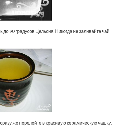
ь до 90 градусов Цельсия. Никогда не заливайте чай
и сразу же перелейте в красивую керамическую чашку.