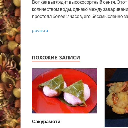
Вот как выглядит высокосортный сентя. Это
количеством воды, однако между завариван
простоял более 2 часов, его бессмысленно з
povar.ru
ПОХОЖИЕ ЗАПИСИ
Сакурамоти