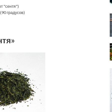
т "сентя")
(90 градусов)
нтя»