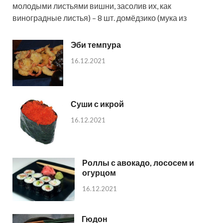
молодыми листьями вишни, засолив их, как
виноградные листья) – 8 шт. домёдзико (мука из
Эби темпура
16.12.2021
Суши с икрой
16.12.2021
Роллы с авокадо, лососем и
огурцом
16.12.2021
Гюдон