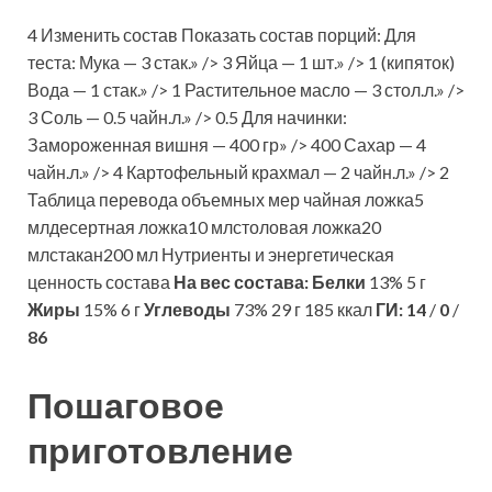
4 Изменить состав Показать состав порций: Для
теста: Мука — 3 стак.» /> 3 Яйца — 1 шт.» /> 1 (кипяток)
Вода — 1 стак.» /> 1 Растительное масло — 3 стол.л.» />
3 Соль — 0.5 чайн.л.» /> 0.5 Для начинки:
Замороженная вишня — 400 гр» /> 400 Сахар — 4
чайн.л.» /> 4 Картофельный крахмал — 2 чайн.л.» /> 2
Таблица перевода объемных мер чайная ложка5
млдесертная ложка10 млстоловая ложка20
млстакан200 мл Нутриенты и энергетическая
ценность состава
На вес состава:
Белки
13% 5 г
Жиры
15% 6 г
Углеводы
73% 29 г 185 ккал
ГИ:
14
/
0
/
86
Пошаговое
приготовление