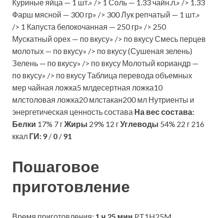
Куриные яйца — 1 шт.» /> 1 Соль — 1.33 чайн.л.» /> 1.33
Фарш мясной — 300 гр» /> 300 Лук репчатый — 1 шт.»
/> 1 Капуста белокочанная — 250 гр» /> 250
Мускатный орех — по вкусу» /> по вкусу Смесь перцев
молотых — по вкусу» /> по вкусу (Сушеная зелень)
Зелень — по вкусу» /> по вкусу Молотый кориандр —
по вкусу» /> по вкусу Таблица перевода объемных
мер чайная ложка5 млдесертная ложка10
млстоловая ложка20 млстакан200 мл Нутриенты и
энергетическая ценность состава
На вес состава:
Белки
17% 7 г
Жиры
29% 12 г
Углеводы
54% 22 г 216
ккал
ГИ:
9
/
0
/
91
Пошаговое
приготовление
Время приготовления:
1 ч 25 мин
PT1H25M