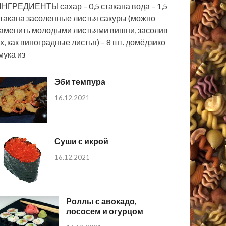
НГРЕДИЕНТЫ сахар – 0,5 стакана вода – 1,5
такана засоленные листья сакуры (можно
аменить молодыми листьями вишни, засолив
х, как виноградные листья) – 8 шт. домёдзико
мука из
Эби темпура
16.12.2021
Суши с икрой
16.12.2021
Роллы с авокадо,
лососем и огурцом