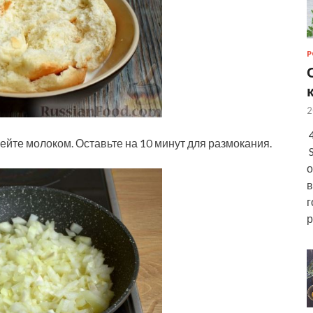
Р
2
4
ейте молоком. Оставьте на 10 минут для размокания.
S
о
в
г
р