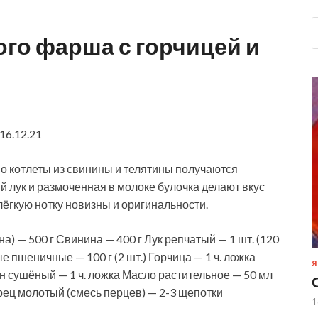
го фарша с горчицей и
16.12.21
Но котлеты из свинины и телятины получаются
 лук и размоченная в молоке булочка делают вкус
лёгкую нотку новизны и оригинальности.
а) — 500 г Свинина — 400 г Лук репчатый — 1 шт. (120
е пшеничные — 100 г (2 шт.) Горчица — 1 ч. ложка
Я
ан сушёный — 1 ч. ложка Масло растительное — 50 мл
ерец молотый (смесь перцев) — 2-3 щепотки
1