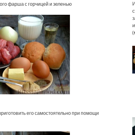
И
го фарша с горчицей и зеленью
с
з
и
(
приготовить его самостоятельно при помощи