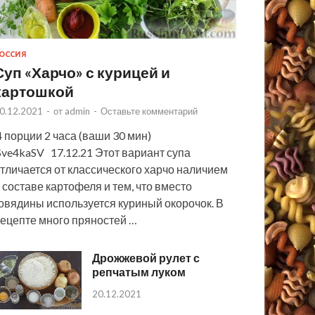
ОССИЯ
Суп «Харчо» с курицей и
картошкой
0.12.2021
-
от
admin
-
Оставьте комментарий
 порции 2 часа (ваши 30 мин)
ve4kaSV 17.12.21 Этот вариант супа
тличается от классического харчо наличием
 составе картофеля и тем, что вместо
овядины используется куриный окорочок. В
ецепте много пряностей …
Дрожжевой рулет с
репчатым луком
20.12.2021