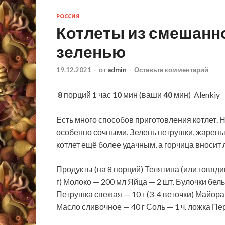
РОССИЯ
Котлеты из смешанно
зеленью
19.12.2021
-
от
admin
-
Оставьте комментарий
8
порций
1
час
10
мин (ваши
40
мин)
Alenkiy 
Есть много способов приготовления котлет. 
особенно сочными. Зелень петрушки, жареный
котлет ещё более удачным, а
горчица вносит 
Продукты (на 8 порций) Телятина (или говядин
г) Молоко — 200 мл Яйца — 2 шт. Булочки белы
Петрушка свежая — 10 г (3-4 веточки) Майор
Масло сливочное — 40 г Соль — 1 ч. ложка П