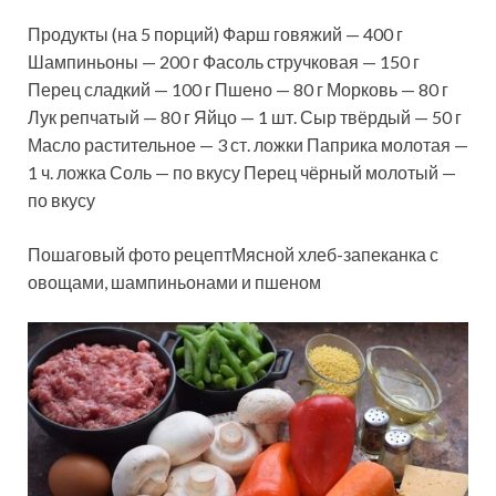
Продукты (на 5 порций) Фарш говяжий — 400 г
Шампиньоны — 200 г Фасоль стручковая — 150 г
Перец сладкий — 100 г Пшено — 80 г Морковь — 80 г
Лук репчатый — 80 г Яйцо — 1 шт. Сыр твёрдый — 50 г
Масло растительное — 3 ст. ложки Паприка молотая —
1 ч. ложка Соль — по вкусу Перец чёрный молотый —
по вкусу
Пошаговый фото рецептМясной хлеб-запеканка с
овощами, шампиньонами и пшеном