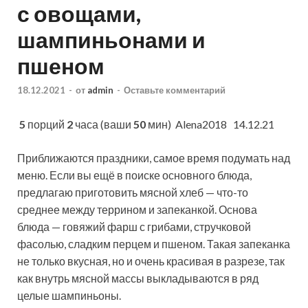
с овощами,
шампиньонами и
пшеном
18.12.2021
-
от
admin
-
Оставьте комментарий
5
порций
2
часа (ваши
50
мин)
Alena2018 14.12.21
Приближаются праздники, самое время подумать над
меню. Если вы ещё в поиске основного блюда,
предлагаю приготовить мясной хлеб — что-то
среднее между террином и запеканкой. Основа
блюда — говяжий фарш с грибами,
стручковой
фасолью, сладким перцем и пшеном. Такая запеканка
не только вкусная, но и очень красивая в разрезе, так
как внутрь мясной массы выкладываются в ряд
целые шампиньоны.