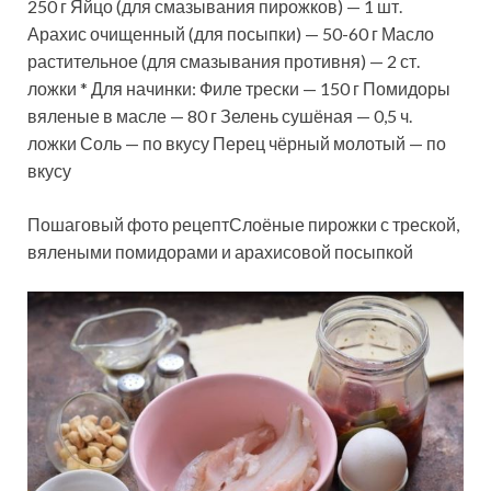
250 г Яйцо (для смазывания пирожков) — 1 шт.
Арахис очищенный (для посыпки) — 50-60 г Масло
растительное (для смазывания противня) — 2 ст.
ложки * Для начинки: Филе трески — 150 г Помидоры
вяленые в масле — 80 г Зелень сушёная — 0,5 ч.
ложки Соль — по вкусу Перец чёрный молотый — по
вкусу
Пошаговый фото рецептСлоёные пирожки с треской,
вялеными помидорами и арахисовой посыпкой