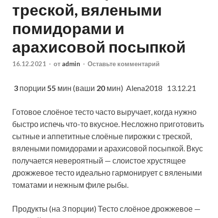
треской, вялеными
помидорами и
арахисовой посыпкой
16.12.2021
-
от
admin
-
Оставьте комментарий
3
порции
55
мин (ваши
20
мин)
Alena2018 13.12.21
Готовое слоёное тесто часто выручает, когда нужно
быстро испечь что-то вкусное. Несложно приготовить
сытные и аппетитные слоёные пирожки с треской,
вялеными помидорами и арахисовой посыпкой. Вкус
получается
невероятный — слоистое хрустящее
дрожжевое тесто идеально гармонирует с вялеными
томатами и нежным филе рыбы.
Продукты (на 3 порции) Тесто слоёное дрожжевое —