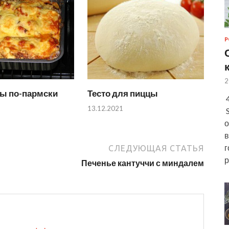
Р
2
ы по-пармски
Тесто для пиццы
4
13.12.2021
S
о
в
г
СЛЕДУЮЩАЯ СТАТЬЯ
р
Печенье кантуччи с миндалем