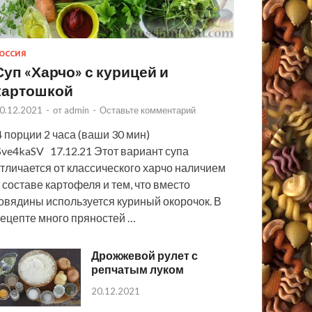
ОССИЯ
Суп «Харчо» с курицей и
картошкой
0.12.2021
-
от
admin
-
Оставьте комментарий
 порции 2 часа (ваши 30 мин)
ve4kaSV 17.12.21 Этот вариант супа
тличается от классического харчо наличием
 составе картофеля и тем, что вместо
овядины используется куриный окорочок. В
ецепте много пряностей …
Дрожжевой рулет с
репчатым луком
20.12.2021