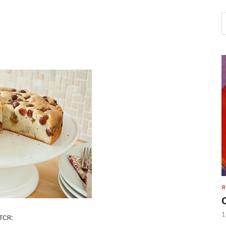
Я
1
тся: