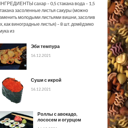
НГРЕДИЕНТЫ сахар – 0,5 стакана вода – 1,5
такана засоленные листья сакуры (можно
аменить молодыми листьями вишни, засолив
х, как виноградные листья) – 8 шт. домёдзико
мука из
Эби темпура
16.12.2021
Суши с икрой
16.12.2021
Роллы с авокадо,
лососем и огурцом