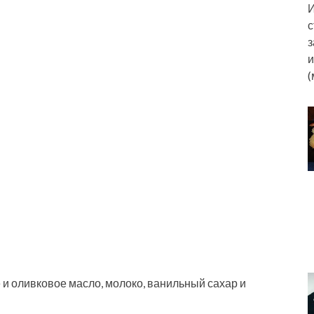
И
с
з
и
(
 и оливковое масло, молоко, ванильный сахар и