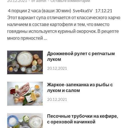
20.12.2021
-
от
admin
-
Оставьте комментарий
4 порции 2 часа (ваши 30 мин) Sve4kaSV 17.12.21
Этот вариант супа отличается от классического харчо
наличием в составе картофеля и тем, что вместо
говядины используется куриный окорочок. В рецепте
много пряностей …
Дрожжевой рулет с репчатым
луком
20.12.2021
Жаркое-запеканка из рыбы с
луком и салом
20.12.2021
Песочные трубочки на кефире,
с ореховой начинкой