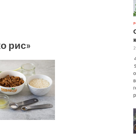
Р
ко рис»
2
4
S
о
в
г
р