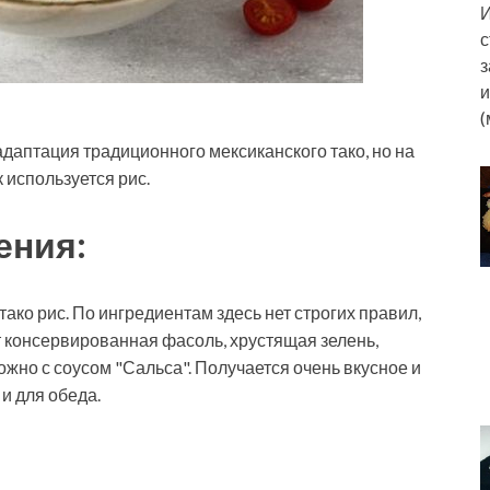
И
с
з
и
(
адаптация традиционного мексиканского тако, но на
 используется рис.
ения:
тако рис. По ингредиентам здесь нет строгих правил,
 консервированная фасоль, хрустящая зелень,
ожно с соусом "Сальса". Получается очень вкусное и
 и для обеда.