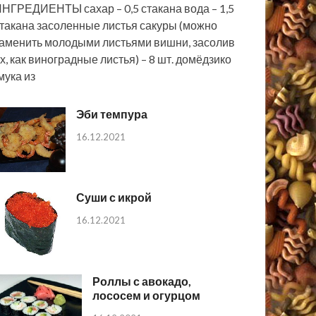
НГРЕДИЕНТЫ сахар – 0,5 стакана вода – 1,5
такана засоленные листья сакуры (можно
аменить молодыми листьями вишни, засолив
х, как виноградные листья) – 8 шт. домёдзико
мука из
Эби темпура
16.12.2021
Суши с икрой
16.12.2021
Роллы с авокадо,
лососем и огурцом