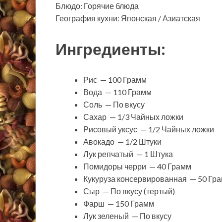
Блюдо: Горячие блюда
География кухни: Японская / Азиатская
Ингредиенты:
Рис — 100 Грамм
Вода — 110 Грамм
Соль — По вкусу
Сахар — 1/3 Чайных ложки
Рисовый уксус — 1/2 Чайных ложки
Авокадо — 1/2 Штуки
Лук репчатый — 1 Штука
Помидоры черри — 40 Грамм
Кукуруза консервированная — 50 Гр
Сыр — По вкусу (тертый)
Фарш — 150 Грамм
Лук зеленый — По вкусу