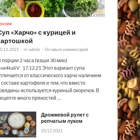
ОССИЯ
Суп «Харчо» с курицей и
картошкой
0.12.2021
-
от
admin
-
Оставьте комментарий
 порции 2 часа (ваши 30 мин)
ve4kaSV 17.12.21 Этот вариант супа
тличается от классического харчо наличием
 составе картофеля и тем, что вместо
овядины используется куриный окорочок. В
ецепте много пряностей …
Дрожжевой рулет с
репчатым луком
20.12.2021