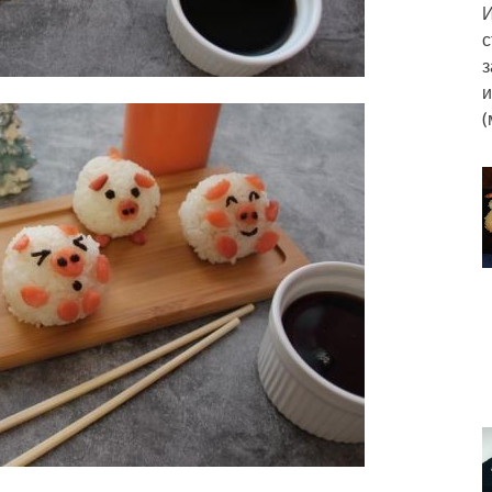
И
с
з
и
(