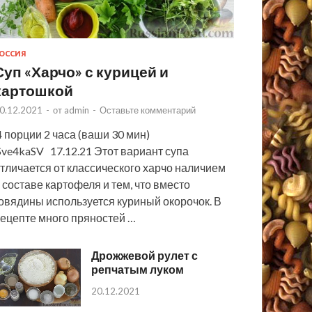
ОССИЯ
Суп «Харчо» с курицей и
картошкой
0.12.2021
-
от
admin
-
Оставьте комментарий
 порции 2 часа (ваши 30 мин)
ve4kaSV 17.12.21 Этот вариант супа
тличается от классического харчо наличием
 составе картофеля и тем, что вместо
овядины используется куриный окорочок. В
ецепте много пряностей …
Дрожжевой рулет с
репчатым луком
20.12.2021