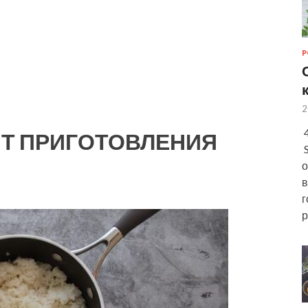
Р
2
4
Т ПРИГОТОВЛЕНИЯ
S
о
в
г
р