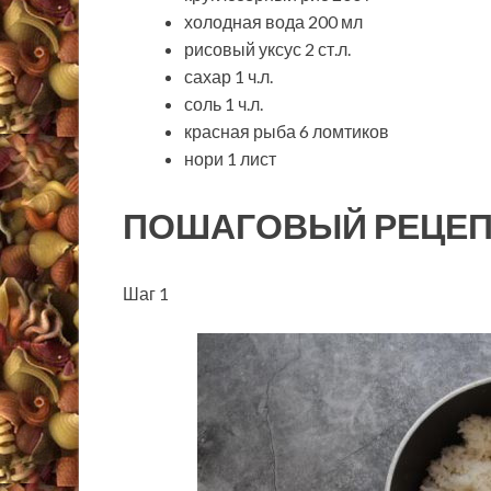
холодная вода 200 мл
рисовый уксус 2 ст.л.
сахар 1 ч.л.
соль 1 ч.л.
красная рыба 6 ломтиков
нори 1 лист
ПОШАГОВЫЙ РЕЦЕП
Шаг 1