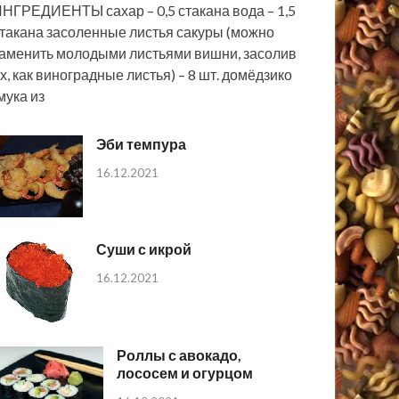
НГРЕДИЕНТЫ сахар – 0,5 стакана вода – 1,5
такана засоленные листья сакуры (можно
аменить молодыми листьями вишни, засолив
х, как виноградные листья) – 8 шт. домёдзико
мука из
Эби темпура
16.12.2021
Суши с икрой
16.12.2021
Роллы с авокадо,
лососем и огурцом