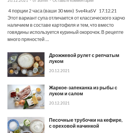
20.12.2021
-
от
admin
-
Оставьте комментарий
4 порции 2 часа (ваши 30 мин) Sve4kaSV 17.12.21
Этот вариант супа отличается от классического харчо
наличием в составе картофеля и тем, что вместо
говядины используется куриный окорочок. В рецепте
много пряностей …
Дрожжевой рулет с репчатым
луком
20.12.2021
Жаркое-запеканка из рыбы с
луком и салом
20.12.2021
Песочные трубочки на кефире,
с ореховой начинкой