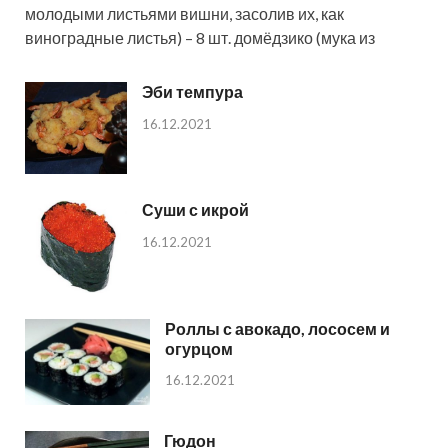
молодыми листьями вишни, засолив их, как
виноградные листья) – 8 шт. домёдзико (мука из
Эби темпура
16.12.2021
Суши с икрой
16.12.2021
Роллы с авокадо, лососем и
огурцом
16.12.2021
Гюдон