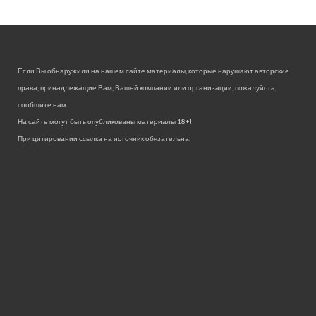
Если Вы обнаружили на нашем сайте материалы, которые нарушают авторские
права, принадлежащие Вам, Вашей компании или организации, пожалуйста,
сообщите нам.
На сайте могут быть опубликованы материалы 18+!
При цитировании ссылка на источник обязательна.