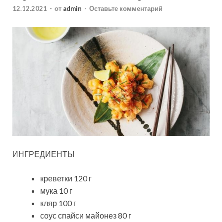
12.12.2021
-
от
admin
-
Оставьте комментарий
ИНГРЕДИЕНТЫ
креветки 120 г
мука 10 г
кляр 100 г
соус спайси майонез 80 г