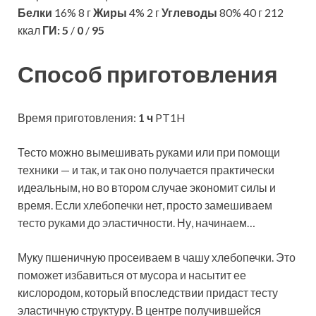
Белки
16% 8 г
Жиры
4% 2 г
Углеводы
80% 40 г 212
ккал
ГИ:
5
/
0
/
95
Способ приготовления
Время приготовления:
1 ч
PT1H
Тесто можно вымешивать руками или при помощи
техники — и так, и так оно получается практически
идеальным, но во втором случае экономит силы и
время. Если хлебопечки нет, просто замешиваем
тесто руками до эластичности. Ну, начинаем…
Муку пшеничную просеиваем в чашу хлебопечки. Это
поможет избавиться от мусора и насытит ее
кислородом, который впоследствии придаст тесту
эластичную структуру. В центре получившейся