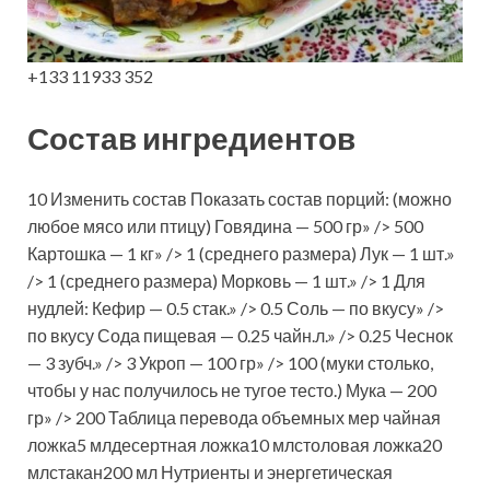
+133 11933 352
Состав ингредиентов
10 Изменить состав Показать состав порций: (можно
любое мясо или птицу) Говядина — 500 гр» /> 500
Картошка — 1 кг» /> 1 (среднего размера) Лук — 1 шт.»
/> 1 (среднего размера) Морковь — 1 шт.» /> 1 Для
нудлей: Кефир — 0.5 стак.» /> 0.5 Соль — по вкусу» />
по вкусу Сода пищевая — 0.25 чайн.л.» /> 0.25 Чеснок
— 3 зубч.» /> 3 Укроп — 100 гр» /> 100 (муки столько,
чтобы у нас получилось не тугое тесто.) Мука — 200
гр» /> 200 Таблица перевода объемных мер чайная
ложка5 млдесертная ложка10 млстоловая ложка20
млстакан200 мл Нутриенты и энергетическая