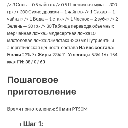
/> 3 Соль — 0.5 чайн.л.» /> 0.5 Пшеничная мука — 300
гр» /> 300 Сухие дрожжи — 1 чайн.л.» /> 1 Сахар — 1
чайн.л.» /> 1 Вода — 1 стак.» /> 1 Чеснок — 2 зубч.» /> 2
Зелень — 30 гр» /> 30 Таблица перевода объемных
мер чайная ложка5 млдесертная ложка10
млстоловая ложка20 млстакан200 мл Нутриенты и
энергетическая ценность состава
На вес состава:
Белки
23% 7 г
Жиры
23% 7 г
Углеводы
53% 16 г 154
ккал
ГИ:
38
/
0
/
63
Пошаговое
приготовление
Время приготовления:
50 мин
PT50M
Шаг 1: