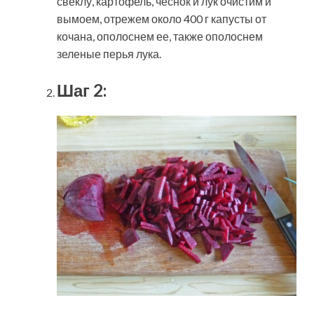
свеклу, картофель, чеснок и лук очистим и
вымоем, отрежем около 400 г капусты от
кочана, ополоснем ее, также ополоснем
зеленые перья лука.
Шаг 2: