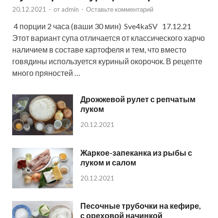
20.12.2021
-
от
admin
-
Оставьте комментарий
4 порции 2 часа (ваши 30 мин) Sve4kaSV 17.12.21
Этот вариант супа отличается от классического харчо
наличием в составе картофеля и тем, что вместо
говядины используется куриный окорочок. В рецепте
много пряностей …
Дрожжевой рулет с репчатым
луком
20.12.2021
Жаркое-запеканка из рыбы с
луком и салом
20.12.2021
Песочные трубочки на кефире,
с ореховой начинкой