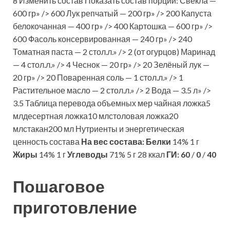
8 Изменить состав Показать состав порций: Свекла —
600 гр» /> 600 Лук репчатый — 200 гр» /> 200 Капуста
белокочанная — 400 гр» /> 400 Картошка — 600 гр» />
600 Фасоль консервированная — 240 гр» /> 240
Томатная паста — 2 стол.л.» /> 2 (от огурцов) Маринад
— 4 стол.л.» /> 4 Чеснок — 20 гр» /> 20 Зелёный лук —
20 гр» /> 20 Поваренная соль — 1 стол.л.» /> 1
Растительное масло — 2 стол.л.» /> 2 Вода — 3.5 л» />
3.5 Таблица перевода объемных мер чайная ложка5
млдесертная ложка10 млстоловая ложка20
млстакан200 мл Нутриенты и энергетическая
ценность состава
На вес состава:
Белки
14% 1 г
Жиры
14% 1 г
Углеводы
71% 5 г 28 ккал
ГИ:
60
/
0
/
40
Пошаговое
приготовление