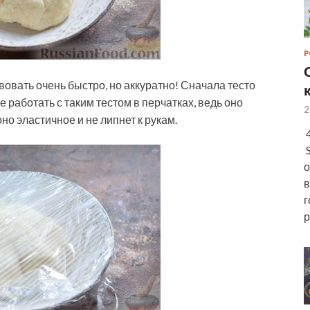
Р
твовать очень быстро, но аккуратно! Сначала тесто
работать с таким тестом в перчатках, ведь оно
2
но эластичное и не липнет к рукам.
4
S
о
в
г
р