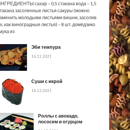
НГРЕДИЕНТЫ сахар – 0,5 стакана вода – 1,5
такана засоленные листья сакуры (можно
аменить молодыми листьями вишни, засолив
х, как виноградные листья) – 8 шт. домёдзико
мука из
Эби темпура
16.12.2021
Суши с икрой
16.12.2021
Роллы с авокадо,
лососем и огурцом