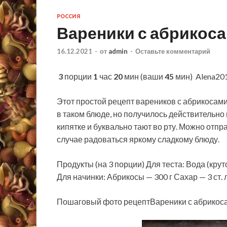
РОССИЯ
Вареники с абрикос
16.12.2021
-
от
admin
-
Оставьте комментарий
3
порции
1
час
20
мин (ваши
45
мин)
Alena20
Этот простой рецепт вареников с абрикосам
в таком блюде, но получилось действительно 
кипятке и буквально тают
во рту. Можно отпр
случае радоваться яркому сладкому блюду.
Продукты (на 3 порции) Для теста: Вода (крут
Для начинки: Абрикосы — 300 г Сахар — 3 ст.
Пошаговый фото рецептВареники с абрикос