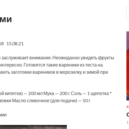
ами
18 15.08.21
и заслуживает внимания. Неожиданно увидеть фрукты
интересно. Готовятся такие вареники из теста на
авить заготовки вареников в морозилку и зимой при
ой кипяток) — 200 мл Мука — 200 г Соль — 1 щепотка *
 ложки Масло сливочное (для подачи) — 50 г
Я
ами
1