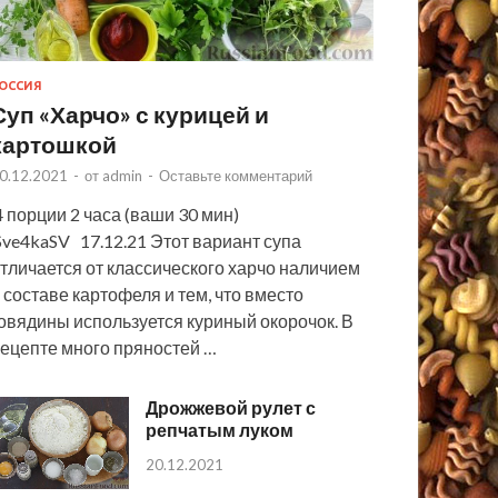
ОССИЯ
Суп «Харчо» с курицей и
картошкой
0.12.2021
-
от
admin
-
Оставьте комментарий
 порции 2 часа (ваши 30 мин)
ve4kaSV 17.12.21 Этот вариант супа
тличается от классического харчо наличием
 составе картофеля и тем, что вместо
овядины используется куриный окорочок. В
ецепте много пряностей …
Дрожжевой рулет с
репчатым луком
20.12.2021