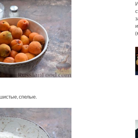
И
с
з
и
(
шистые, спелые.