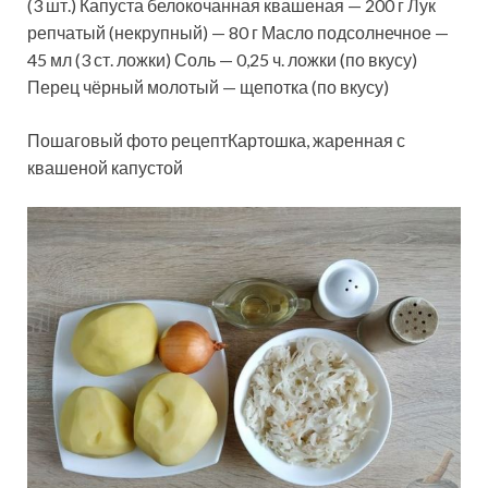
(3 шт.) Капуста белокочанная квашеная — 200 г Лук
репчатый (некрупный) — 80 г Масло подсолнечное —
45 мл (3 ст. ложки) Соль — 0,25 ч. ложки (по вкусу)
Перец чёрный молотый — щепотка (по вкусу)
Пошаговый фото рецептКартошка, жаренная с
квашеной капустой