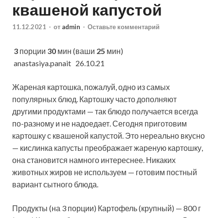
квашеной капустой
11.12.2021
-
от
admin
-
Оставьте комментарий
3
порции
30
мин (ваши
25
мин)
anastasiya.panait 26.10.21
Жареная картошка, пожалуй, одно из самых
популярных блюд. Картошку часто дополняют
другими продуктами — так блюдо получается всегда
по-разному и не надоедает. Сегодня приготовим
картошку с квашеной капустой. Это
нереально вкусно
— кислинка капусты преображает жареную картошку,
она становится намного интереснее. Никаких
животных жиров не используем — готовим постный
вариант сытного блюда.
Продукты (на 3 порции) Картофель (крупный) — 800 г