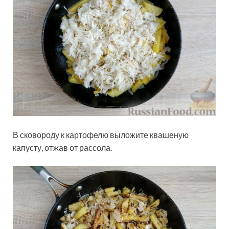
В сковороду к картофелю выложите квашеную
капусту, отжав от рассола.