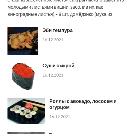
молодыми листьями вишни, засолив их, как
виноградные листья) – 8 шт. домёдзико (мука из
Эби темпура
16.12.2021
Суши с икрой
16.12.2021
Роллы с авокадо, лососем и
огурцом
16.12.2021