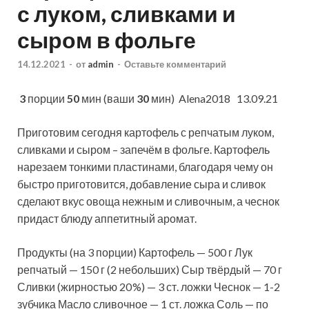
с луком, сливками и
сыром в фольге
14.12.2021
-
от
admin
-
Оставьте комментарий
3
порции
50
мин (ваши
30
мин)
Alena2018 13.09.21
Приготовим сегодня картофель с репчатым луком,
сливками и сыром – запечём в фольге. Картофель
нарезаем тонкими пластинами, благодаря чему он
быстро приготовится, добавление сыра и сливок
сделают вкус овоща нежным и
сливочным, а чеснок
придаст блюду аппетитный аромат.
Продукты (на 3 порции) Картофель — 500 г Лук
репчатый — 150 г (2 небольших) Сыр твёрдый — 70 г
Сливки (жирностью 20 %) — 3 ст. ложки Чеснок — 1-2
зубчика Масло сливочное — 1 ст. ложка Соль — по