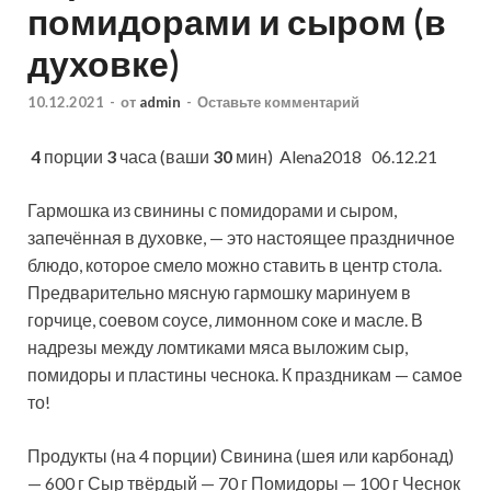
помидорами и сыром (в
духовке)
10.12.2021
-
от
admin
-
Оставьте комментарий
4
порции
3
часа (ваши
30
мин)
Alena2018 06.12.21
Гармошка из свинины с помидорами и сыром,
запечённая в духовке, — это настоящее праздничное
блюдо, которое смело можно ставить в центр стола.
Предварительно мясную гармошку маринуем в
горчице, соевом соусе, лимонном
соке и масле. В
надрезы между ломтиками мяса выложим сыр,
помидоры и пластины чеснока. К праздникам — самое
то!
Продукты (на 4 порции) Свинина (шея или карбонад)
— 600 г Сыр твёрдый — 70 г Помидоры — 100 г Чеснок