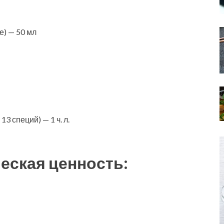
) — 50 мл
3 специй) — 1 ч. л.
еская ценность: