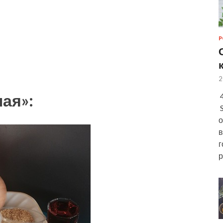
Р
2
ая»:
4
S
о
в
г
р