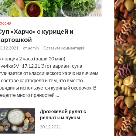
ОССИЯ
Суп «Харчо» с курицей и
картошкой
0.12.2021
-
от
admin
-
Оставьте комментарий
 порции 2 часа (ваши 30 мин)
ve4kaSV 17.12.21 Этот вариант супа
тличается от классического харчо наличием
 составе картофеля и тем, что вместо
овядины используется куриный окорочок. В
ецепте много пряностей …
Дрожжевой рулет с
репчатым луком
20.12.2021