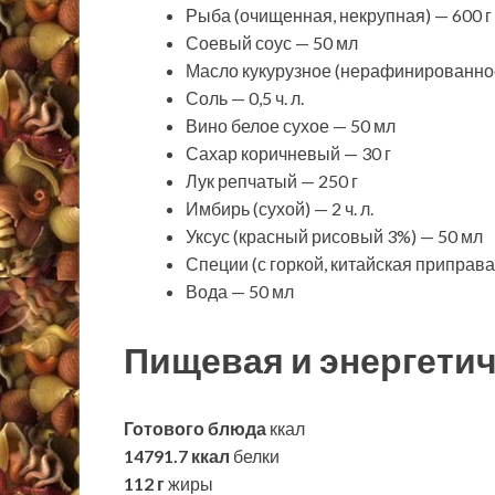
Рыба (очищенная, некрупная) — 600 г
Соевый соус — 50 мл
Масло кукурузное (нерафинированное
Соль — 0,5 ч. л.
Вино белое сухое — 50 мл
Сахар коричневый — 30 г
Лук репчатый — 250 г
Имбирь (сухой) — 2 ч. л.
Уксус (красный рисовый 3%) — 50 мл
Специи (с горкой, китайская приправа 1
Вода — 50 мл
Пищевая и энергетич
Готового блюда
ккал
14791.7 ккал
белки
112 г
жиры