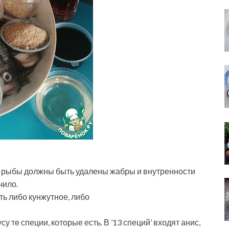
У рыбы должны быть удалены жабры и внутренности
чило.
ь либо кунжутное, либо
су те специи, которые есть. В ’13 специй’ входят анис,