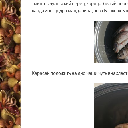
тмин, сычуаньский перец, корица, белый перец
кардамон, цедра мандарина, роза Бэнкс, кем
Карасей положить на дно чаши чуть внахлест 