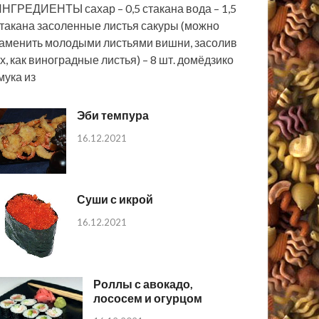
НГРЕДИЕНТЫ сахар – 0,5 стакана вода – 1,5
такана засоленные листья сакуры (можно
аменить молодыми листьями вишни, засолив
х, как виноградные листья) – 8 шт. домёдзико
мука из
Эби темпура
16.12.2021
Суши с икрой
16.12.2021
Роллы с авокадо,
лососем и огурцом