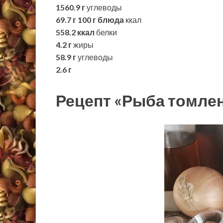
1560.9 г
углеводы
69.7 г
100 г блюда
ккал
558.2 ккал
белки
4.2 г
жиры
58.9 г
углеводы
2.6 г
Рецепт «Рыба томлен