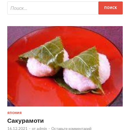
ЯПОНИЯ
Сакурамоти
16.12.2021
-
от
admin
-
Оставьте комментарий