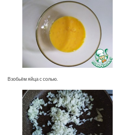
Взобьём яйца с солью.