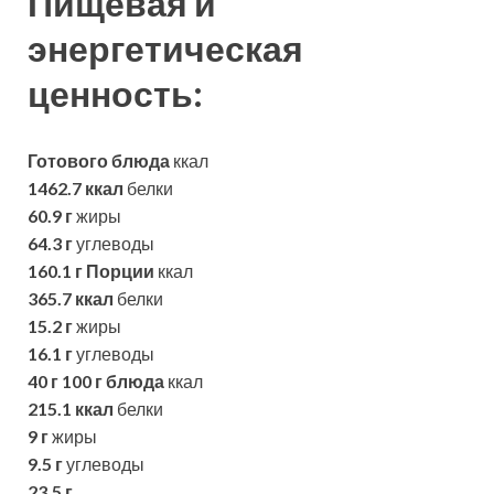
Пищевая и
энергетическая
ценность:
Готового блюда
ккал
1462.7 ккал
белки
60.9 г
жиры
64.3 г
углеводы
160.1 г
Порции
ккал
365.7 ккал
белки
15.2 г
жиры
16.1 г
углеводы
40 г
100 г блюда
ккал
215.1 ккал
белки
9 г
жиры
9.5 г
углеводы
23.5 г