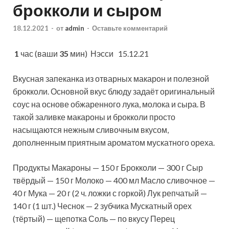
брокколи и сыром
18.12.2021
-
от
admin
-
Оставьте комментарий
1
час (ваши
35
мин)
Нэсси 15.12.21
Вкусная запеканка из отварных макарон и полезной
брокколи. Основной вкус блюду задаёт оригинальный
соус на основе обжаренного лука, молока и сыра. В
такой заливке макароны и брокколи просто
насыщаются нежным сливочным вкусом,
дополненным приятным ароматом мускатного ореха.
Продукты Макароны — 150 г Брокколи — 300 г Сыр
твёрдый — 150 г Молоко — 400 мл Масло сливочное —
40 г Мука — 20 г (2 ч. ложки с горкой) Лук репчатый —
140 г (1 шт.) Чеснок — 2 зубчика Мускатный орех
(тёртый) — щепотка Соль — по вкусу Перец