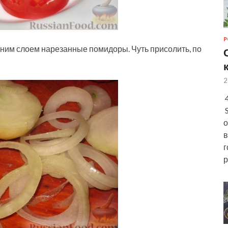
Р
дним слоем нарезанные помидоры. Чуть присолить, по
2
4
S
о
в
г
р