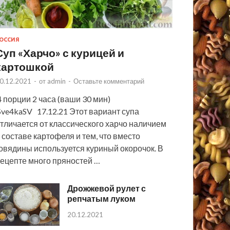
ОССИЯ
Суп «Харчо» с курицей и
картошкой
0.12.2021
-
от
admin
-
Оставьте комментарий
 порции 2 часа (ваши 30 мин)
ve4kaSV 17.12.21 Этот вариант супа
тличается от классического харчо наличием
 составе картофеля и тем, что вместо
овядины используется куриный окорочок. В
ецепте много пряностей …
Дрожжевой рулет с
репчатым луком
20.12.2021