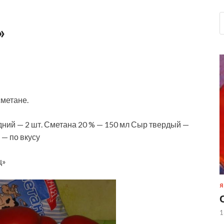
»
сметане.
дний — 2 шт. Сметана 20 % — 150 мл Сыр твердый —
 — по вкусу
ц»
Я
1