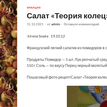
ФРАНЦИЯ
Салат «Теория колец
15.12.2021
-
от
admin
-
Оставьте комментарий
kIrena Snake 19.10.12
Французский легкий салатик из помидоров в 
Продукты Помидор — 5 шт. Лук репчатый сре
150 г Соль — по вкусу Перец черный молотый
Пошаговый фото рецептСалат «Теория коле