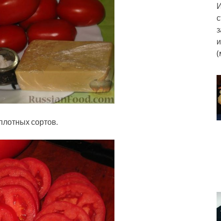
И
с
з
и
(
плотных сортов.