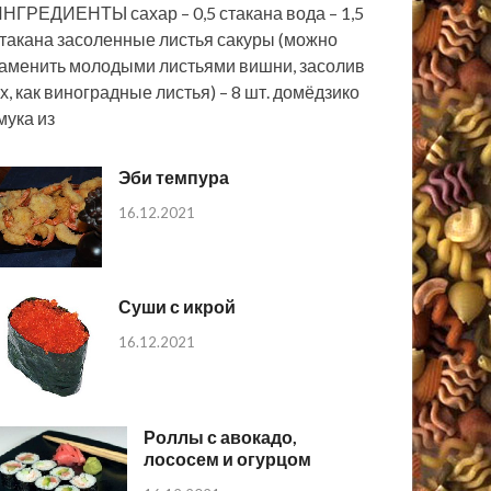
НГРЕДИЕНТЫ сахар – 0,5 стакана вода – 1,5
такана засоленные листья сакуры (можно
аменить молодыми листьями вишни, засолив
х, как виноградные листья) – 8 шт. домёдзико
мука из
Эби темпура
16.12.2021
Суши с икрой
16.12.2021
Роллы с авокадо,
лососем и огурцом