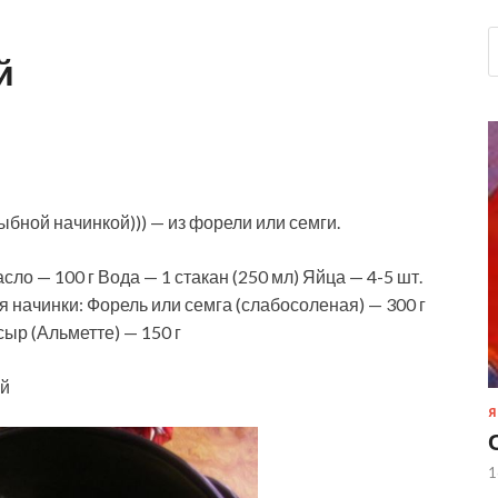
й
бной начинкой))) — из форели или семги.
ло — 100 г Вода — 1 стакан (250 мл) Яйца — 4-5 шт.
Для начинки: Форель
или семга (слабосоленая) — 300 г
ыр (Альметте) — 150 г
ой
Я
1