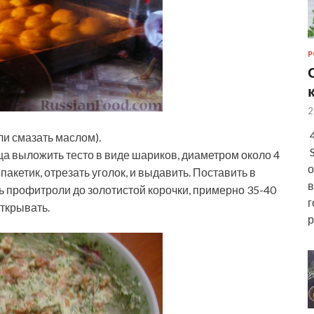
Р
2
4
ли смазать маслом).
S
а выложить тесто в виде шариков, диаметром около 4
о
пакетик, отрезать уголок, и выдавить. Поставить в
в
ть профитроли до золотистой корочки, примерно 35-40
г
открывать.
р