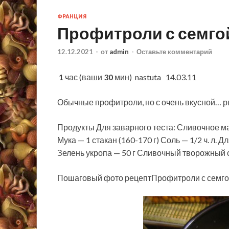
ФРАНЦИЯ
Профитроли с семго
12.12.2021
-
от
admin
-
Оставьте комментарий
1
час (ваши
30
мин)
nastuta 14.03.11
Обычные профитроли, но с очень вкусной… ры
Продукты Для заварного теста: Сливочное мас
Мука — 1 стакан (160-170 г) Соль — 1/2 ч. л. 
Зелень укропа — 50 г Сливочный творожный с
Пошаговый фото рецептПрофитроли с семг