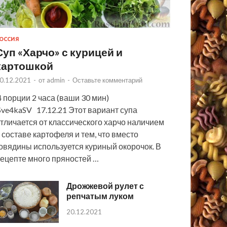
ОССИЯ
Суп «Харчо» с курицей и
картошкой
0.12.2021
-
от
admin
-
Оставьте комментарий
 порции 2 часа (ваши 30 мин)
ve4kaSV 17.12.21 Этот вариант супа
тличается от классического харчо наличием
 составе картофеля и тем, что вместо
овядины используется куриный окорочок. В
ецепте много пряностей …
Дрожжевой рулет с
репчатым луком
20.12.2021