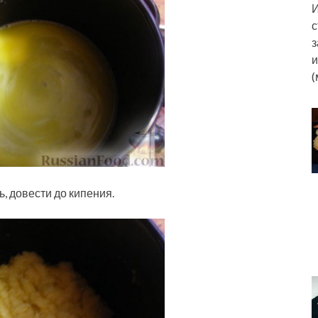
И
с
з
и
(
ь, довести до кипения.