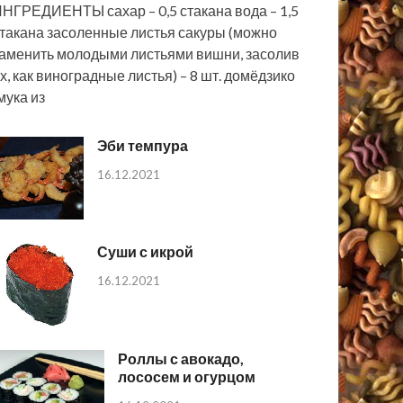
НГРЕДИЕНТЫ сахар – 0,5 стакана вода – 1,5
такана засоленные листья сакуры (можно
аменить молодыми листьями вишни, засолив
х, как виноградные листья) – 8 шт. домёдзико
мука из
Эби темпура
16.12.2021
Суши с икрой
16.12.2021
Роллы с авокадо,
лососем и огурцом