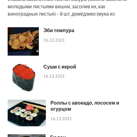
молодыми листьями вишни, засолив их, как
виноградные листья) – 8 шт. домёдзико (мука из
Эби темпура
16.12.2021
Суши с икрой
16.12.2021
Роллы с авокадо, лососем и
огурцом
16.12.2021