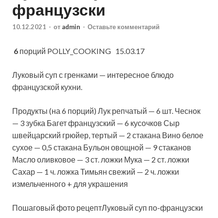
французски
10.12.2021
-
от
admin
-
Оставьте комментарий
6
порций
POLLY_COOKING 15.03.17
Луковый суп с гренками — интересное блюдо
французской кухни.
Продукты (на 6 порций) Лук репчатый — 6 шт. Чеснок
— 3 зубка Багет французский — 6 кусочков Сыр
швейцарский грюйер, тертый — 2 стакана Вино белое
сухое — 0,5 стакана Бульон
овощной — 9 стаканов
Масло оливковое — 3 ст. ложки Мука — 2 ст. ложки
Сахар — 1 ч. ложка Тимьян свежий — 2 ч. ложки
измельченного + для украшения
Пошаговый фото рецептЛуковый суп по-французски