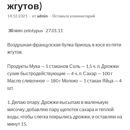
жгутов)
14.12.2021
-
от
admin
-
Оставьте комментарий
30
мин
zelotypus 27.01.11
Воздушная французская булка бриошь в косе из пяти
жгутов.
Продукты Мука — 5 стаканов Соль — 1,5 ч. л. Дрожжи
сухие быстродействующие — 4 ч. л. Сахар — 100 г
Масло сливочное — 180 г Молоко — 1 стакан Яйца — 4
шт.
1. Делаю опару. Дрожжи
высыпаю в маленькую
мисочку, добавляю пару щепоток сахара и теплой
воды, чтобы слегка покрылись дрожжи, и оставляю на
минут 15.