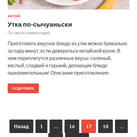
КИТАЙ
Утка по-сычуаньски
Оставьте комментарий
Приготовить вкусное блюдо из утки можно буквально
за пару минут, если довериться китайской кухне. В
нем переплетутся различные вкусы: соленый,
кислый, сладкий и горький, делающие блюдо
ошеломительным! Описание приготовления:
ПОДРОБНЕЕ
Назад
1
…
16
17
18
…