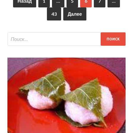
Назад
1
…
5
6
7
…
43
Далее